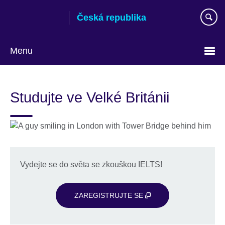
Skip
Česká republika
to
main
content
Menu
Zvolte
si
Studujte ve Velké Británii
jazyk
Vydejte se do světa se zkouškou IELTS!
ZAREGISTRUJTE SE