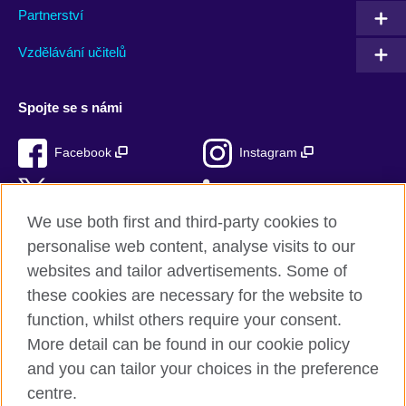
Partnerství
Vzdělávání učitelů
Spojte se s námi
Facebook
Instagram
Twitter
LinkedIn
We use both first and third-party cookies to
TikTok
personalise web content, analyse visits to our
websites and tailor advertisements. Some of
these cookies are necessary for the website to
function, whilst others require your consent.
British Council ve světě
More detail can be found in our cookie policy
Ochrana soukromí a podmínky používání stránek
and you can tailor your choices in the preference
Soubory cookie
centre.
Sitemap