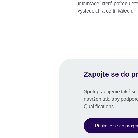
Informace, které potřebujete
výsledcích a certifikátech.
Zapojte se do p
Spolupracujeme také se š
navržen tak, aby podpor
Qualifications.
Přihlaste se do progr