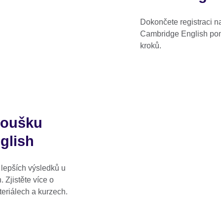
Dokončete registraci n
Cambridge English po
kroků.
koušku
glish
epších výsledků u
 Zjistěte více o
eriálech a kurzech.