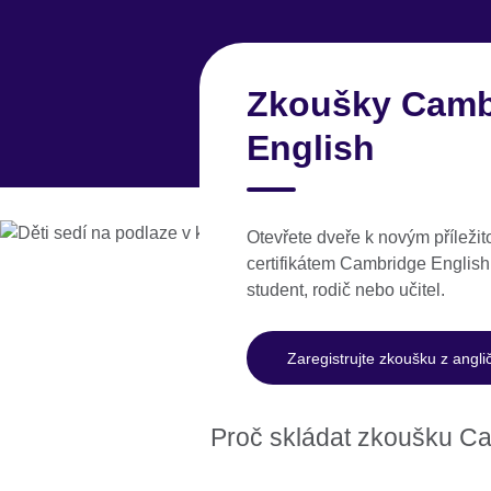
Skip
to
main
Česká r
content
Zkoušky Camb
English
Učte se anglicky
Složte
Otevřete dveře k novým příležit
certifikátem Cambridge English,
student, rodič nebo učitel.
Termíny, poplatky a místa
zkoušek Cambridge
Zaregistrujte zkoušku z angli
Proč skládat zkoušku Cam