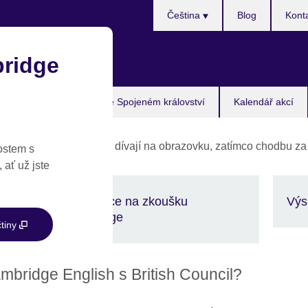
Zvolte
Čeština
Blog
Kont
si
jazyk
epublika
ridge
 zkoušku
Studujte ve Spojeném království
Kalendář akcí
ostem s
 ať už jste
Registrace na zkoušku
Výsl
Cambridge
čtiny
bridge English s British Council?