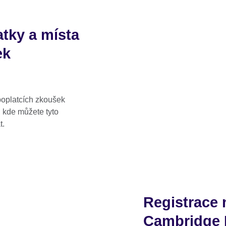
atky a místa
ek
 poplatcích zkoušek
 kde můžete tyto
t.
Registrace
Cambridge 