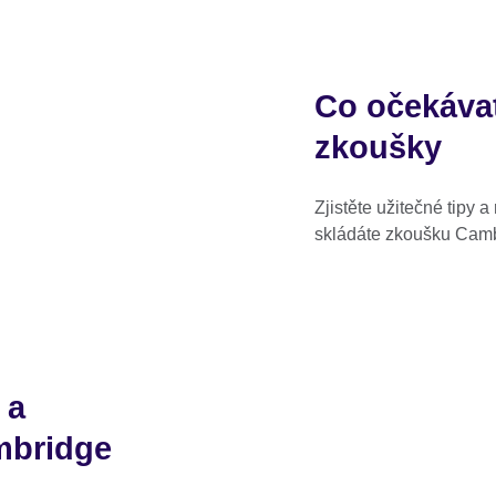
Co očekáva
zkoušky
Zjistěte užitečné tipy a
skládáte zkoušku Camb
 a
ambridge