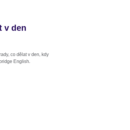
t v den
 rady, co dělat v den, kdy
ridge English.