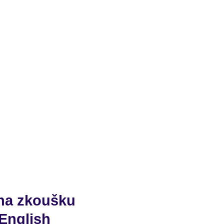
 na zkoušku
English