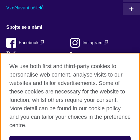
Vzdělávání učitelů
Spojte se s námi
Facebook
Instagram
Twitter
LinkedIn
We use both first and third-party cookies to
TikTok
personalise web content, analyse visits to our
websites and tailor advertisements. Some of
these cookies are necessary for the website to
function, whilst others require your consent.
British Council ve světě
More detail can be found in our cookie policy
Ochrana soukromí a podmínky používání stránek
and you can tailor your choices in the preference
Soubory cookie
centre.
Sitemap