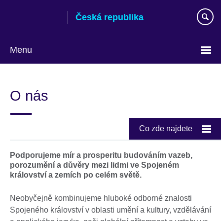
Skip
Česká republika
to
main
content
Menu
Zvolte
si
O nás
jazyk
Co zde najdete
Podporujeme mír a prosperitu budováním vazeb,
porozumění a důvěry mezi lidmi ve Spojeném
království a zemích po celém světě.
Neobyčejně kombinujeme hluboké odborné znalosti
Spojeného království v oblasti umění a kultury, vzdělávání