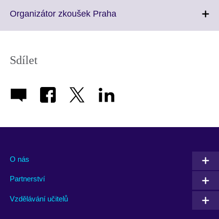
expand.
More
Click
Organizátor zkoušek Praha
information
to
available.
expand.
More
information
Sdílet
available.
O nás
Partnerství
Vzdělávání učitelů