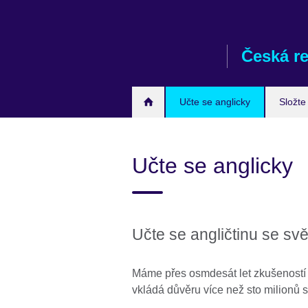
Skip
to
main
Česká r
content
Učte se anglicky
Složte
Učte se anglicky
Učte se angličtinu se sv
Máme přes osmdesát let zkušeností 
vkládá důvěru více než sto milionů 