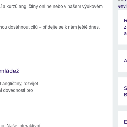
cí a kurzů angličtiny online nebo v našem výukovém
R
z
hou dosáhnout cílů – přidejte se k nám ještě dnes.
a
A
a mládež
angličtiny, rozvíjet
S
í dovednosti pro
B
E
lno. Naše interaktivní