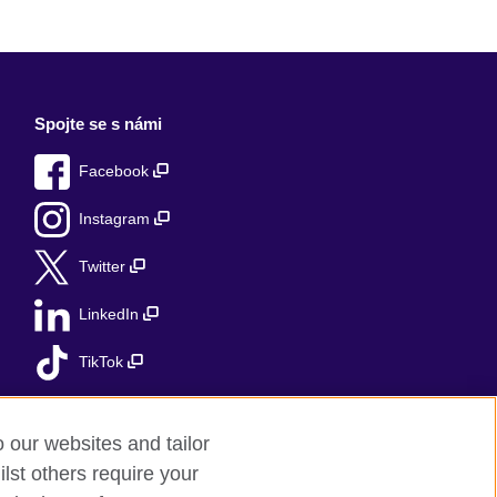
Spojte se s námi
Facebook
Instagram
Twitter
LinkedIn
TikTok
o our websites and tailor
lst others require your
ap