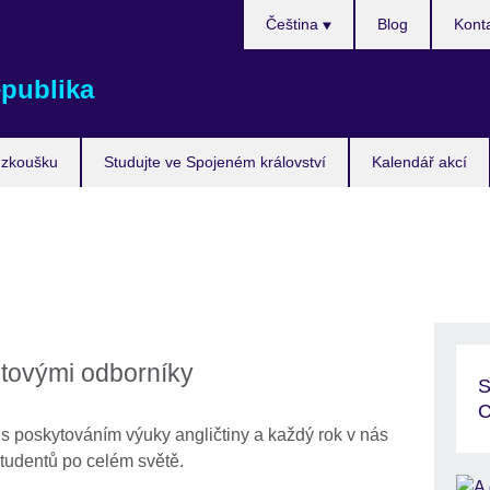
Zvolte
Čeština
Blog
Kont
si
jazyk
epublika
 zkoušku
Studujte ve Spojeném království
Kalendář akcí
ětovými odborníky
S
C
s poskytováním výuky angličtiny a každý rok v nás
studentů po celém světě.