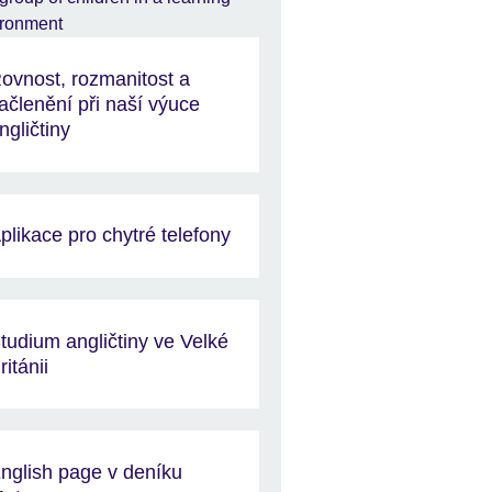
ovnost, rozmanitost a
ačlenění při naší výuce
ngličtiny
plikace pro chytré telefony
tudium angličtiny ve Velké
ritánii
nglish page v deníku