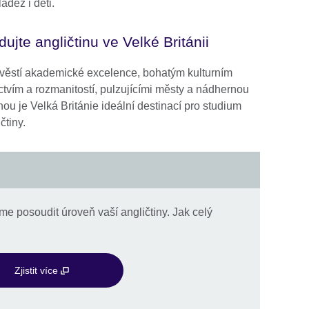
ádež i děti.
dujte angličtinu ve Velké Británii
věstí akademické excelence, bohatým kulturním
ctvím a rozmanitostí, pulzujícími městy a nádhernou
nou je Velká Británie ideální destinací pro studium
čtiny.
e posoudit úroveň vaší angličtiny. Jak celý
Zjistit více