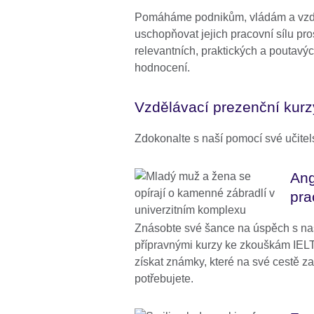
Pomáháme podnikům, vládám a vzdě
uschopňovat jejich pracovní sílu pro
relevantních, praktických a poutavýc
hodnocení.
Vzdělávací prezenční kurzy
Zdokonalte s naší pomocí své učitel
Ang
pra
Znásobte své šance na úspěch s naš
přípravnými kurzy ke zkouškám I
získat známky, které na své cestě z
potřebujete.