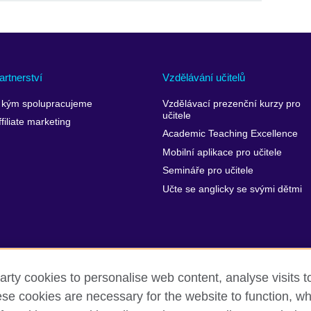
artnerství
Vzdělávání učitelů
 kým spolupracujeme
Vzdělávací prezenční kurzy pro
učitele
ffiliate marketing
Academic Teaching Excellence
Mobilní aplikace pro učitele
Semináře pro učitele
Učte se anglicky se svými dětmi
arty cookies to personalise web content, analyse visits t
e cookies are necessary for the website to function, whi
ukromí a podmínky používání stránek
Soubory cookie
Sitem