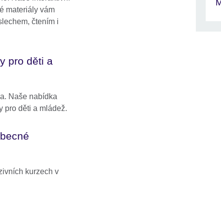
M
é materiály vám
lechem, čtením i
 pro děti a
la. Naše nabídka
 pro děti a mládež.
obecné
nzivních kurzech v