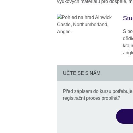
výukových materiálů pro dospělé, ml
Stu
S po
dědi
kraji
angli
UČTE SE S NÁMI
Před zápisem do kurzu potřebujem
registrační proces probíhá?