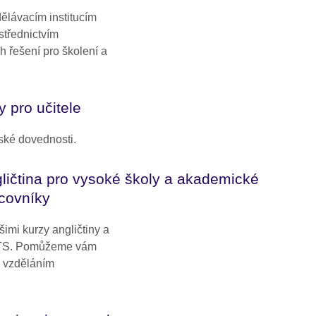
lávacím institucím
střednictvím
h řešení pro školení a
 pro učitele
ské dovednosti.
ličtina pro vysoké školy a akademické
covníky
imi kurzy angličtiny a
ELTS. Pomůžeme vám
a vzděláním