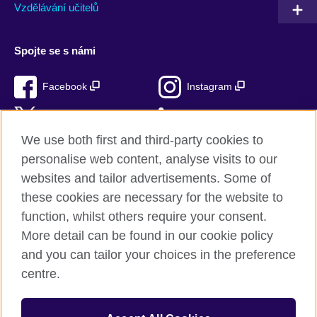
Vzdělávání učitelů
Spojte se s námi
Facebook
Instagram
Twitter
LinkedIn
We use both first and third-party cookies to
TikTok
personalise web content, analyse visits to our
websites and tailor advertisements. Some of
these cookies are necessary for the website to
function, whilst others require your consent.
British Council ve světě
More detail can be found in our cookie policy
Ochrana soukromí a podmínky používání stránek
and you can tailor your choices in the preference
Soubory cookie
centre.
Sitemap