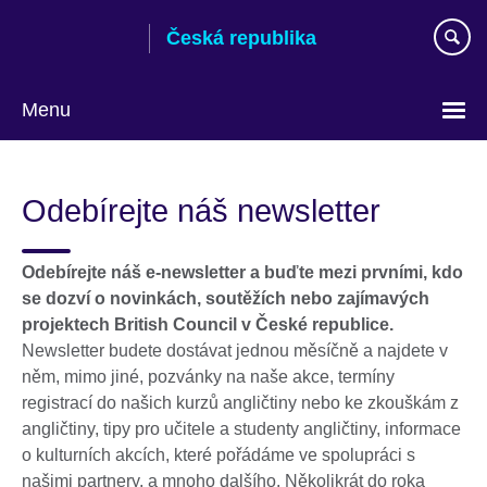
Skip
Česká republika
to
main
content
Menu
Zvolte
si
Odebírejte náš newsletter
jazyk
Odebírejte náš e-newsletter a buďte mezi prvními, kdo
se dozví o novinkách, soutěžích nebo zajímavých
projektech British Council v České republice.
Newsletter budete dostávat jednou měsíčně a najdete v
něm, mimo jiné, pozvánky na naše akce, termíny
registrací do našich kurzů angličtiny nebo ke zkouškám z
angličtiny, tipy pro učitele a studenty angličtiny, informace
o kulturních akcích, které pořádáme ve spolupráci s
našimi partnery, a mnoho dalšího. Několikrát do roka