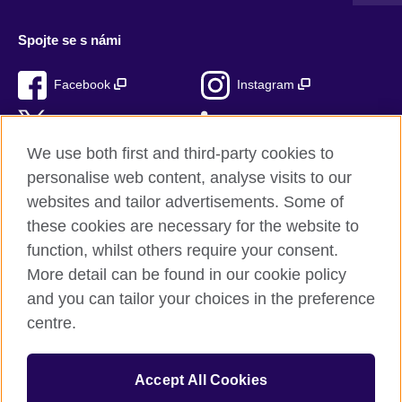
Spojte se s námi
Facebook
Instagram
Twitter
LinkedIn
We use both first and third-party cookies to
TikTok
personalise web content, analyse visits to our
websites and tailor advertisements. Some of
these cookies are necessary for the website to
function, whilst others require your consent.
British Council ve světě
More detail can be found in our cookie policy
Ochrana soukromí a podmínky používání stránek
and you can tailor your choices in the preference
Soubory cookie
centre.
Sitemap
Accept All Cookies
© 2026 British Council
Mezinárodní organizace Spojeného království pro kulturní