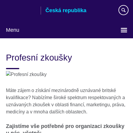
Skip
Česká republika
to
main
content
Menu
Zvolte
si
Profesní zkoušky
jazyk
Máte zájem o získání mezinárodně uznávané britské
kvalifikace? Nabízíme široké spektrum respektovaných a
uznávaných zkoušek v oblasti financí, marketingu, práva,
medicíny a v mnoha dalších oblastech.
Zajistíme vše potřebné pro organizaci zkoušky
u nás, včetně: