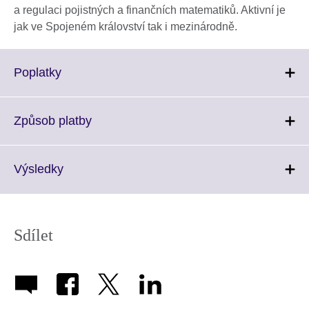
a regulaci pojistných a finančních matematiků. Aktivní je
jak ve Spojeném království tak i mezinárodně.
Click
Poplatky
to
expand.
More
Click
Způsob platby
information
to
available.
expand.
More
Click
Výsledky
information
to
available.
expand.
More
information
Sdílet
available.