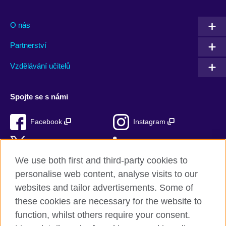
O nás
Partnerství
Vzdělávání učitelů
Spojte se s námi
Facebook
Instagram
Twitter
LinkedIn
We use both first and third-party cookies to
TikTok
personalise web content, analyse visits to our
websites and tailor advertisements. Some of
these cookies are necessary for the website to
function, whilst others require your consent.
British Council ve světě