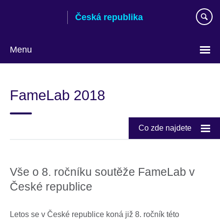
Skip
Česká republika
to
main
content
Menu
Zvolte
si
FameLab 2018
jazyk
Co zde najdete
Vše o 8. ročníku soutěže FameLab v
České republice
Letos se v České republice koná již 8. ročník této