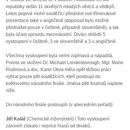
republiky sešlo 11 skvělých mladých vědců a vědkyň.
Letos poprvé mohli soutěžící přednést své tříminutové
prezentace také v angličtině (doposud bylo možné
přednášet pouze v češtině, případně slovenštině), a tak
byla účast opravdu mezinárodní. Diváci shlédli 5
vystoupení v češtině, 3 ve slovenštině a 3 v angličtině.
Všechna vystoupení byla velmi zajímavá a nápaditá.
Porota ve složení Dr. Michael Londesborough, Mgr. Marie
Rodinová a doc. Karel Oliva měla opět těžkou práci
vybrat pouze pět soutěžících, kteří postoupí do
květnového národního finále. Jména pěti finalistů najdete
níže.
Do národního finále postoupili (v abecedním pořadí):
Jiří Kolář
(Chemické inženýrství) / Toto vystoupení
zároveň získalo i nejvíce hlasů od diváků.