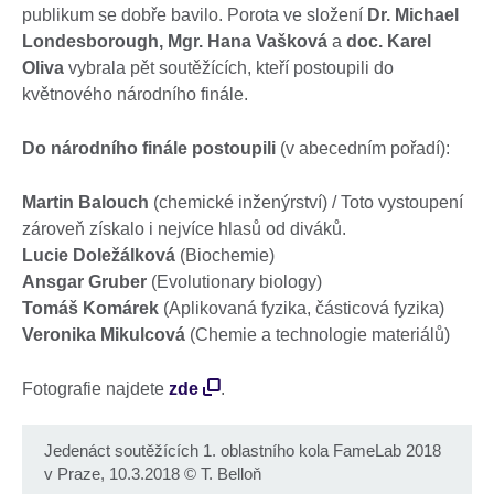
publikum se dobře bavilo. Porota ve složení
Dr. Michael
Londesborough, Mgr. Hana Vašková
a
doc. Karel
Oliva
vybrala pět soutěžících, kteří postoupili do
květnového národního finále.
Do národního finále postoupili
(v abecedním pořadí):
Martin Balouch
(chemické inženýrství) / Toto vystoupení
zároveň získalo i nejvíce hlasů od diváků.
Lucie Doležálková
(Biochemie)
Ansgar Gruber
(Evolutionary biology)
Tomáš Komárek
(Aplikovaná fyzika, částicová fyzika)
Veronika Mikulcová
(Chemie a technologie materiálů)
Fotografie najdete
zde
.
Jedenáct soutěžících 1. oblastního kola FameLab 2018
v Praze, 10.3.2018
©
T. Belloň