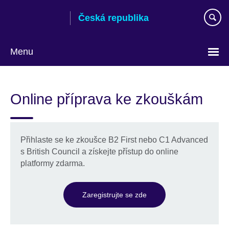
Skip
Česká republika
to
main
content
Menu
Zvolte
si
Online příprava ke zkouškám
jazyk
Přihlaste se ke zkoušce B2 First nebo C1 Advanced
s British Council a získejte přístup do online
platformy zdarma.
Zaregistrujte se zde