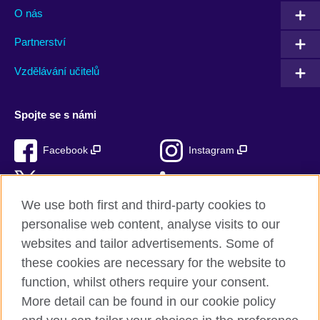
O nás
Partnerství
Vzdělávání učitelů
Spojte se s námi
Facebook
Instagram
Twitter
LinkedIn
We use both first and third-party cookies to
TikTok
personalise web content, analyse visits to our
websites and tailor advertisements. Some of
these cookies are necessary for the website to
function, whilst others require your consent.
British Council ve světě
More detail can be found in our cookie policy
Ochrana soukromí a podmínky používání stránek