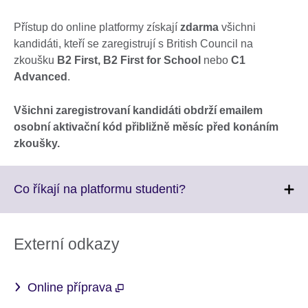
Přístup do online platformy získají
zdarma
všichni
kandidáti, kteří se zaregistrují s British Council na
zkoušku
B2 First, B2 First for School
nebo
C1
Advanced
.
Všichni zaregistrovaní kandidáti obdrží emailem
osobní aktivační kód přibližně měsíc před konáním
zkoušky.
Click
Co říkají na platformu studenti?
to
expand.
More
Externí odkazy
information
available.
Online příprava