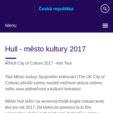
Skip
Česká republika
to
main
content
Menu
Zvolte
si
Hull - město kultury 2017
jazyk
Titul
Město kultury Spojeného království
(The UK City of
Culture) přináší svému nositeli možnost ukázat celému
světu svou jedinečnost a kulturní bohatství.
Město Hull ležící na severovýchodě Anglie získalo tento
titul pro rok 2017. Od ledna do prosince to tu žilo