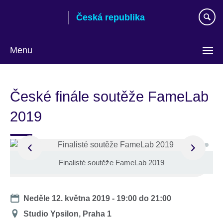
Skip
Česká republika
to
main
content
Menu
Zvolte
si
České finále soutěže FameLab
jazyk
2019
Finalisté soutěže FameLab 2019
Date
Neděle 12. května 2019 -
19:00
do
21:00
Místo
Studio Ypsilon, Praha 1