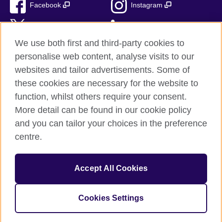
Facebook
Instagram
Twitter
LinkedIn
We use both first and third-party cookies to
TikTok
personalise web content, analyse visits to our
websites and tailor advertisements. Some of
these cookies are necessary for the website to
function, whilst others require your consent.
British Council ve světě
More detail can be found in our cookie policy
Ochrana soukromí a podmínky používání stránek
and you can tailor your choices in the preference
Soubory cookie
centre.
Sitemap
Accept All Cookies
© 2026 British Council
Mezinárodní organizace Spojeného království pro kulturní
vztahy a příležitosti pro vzdělávání. Registrována jako charita č.
Cookies Settings
209131 (v Anglii a Walesu), SC037733 (ve Skotsku).