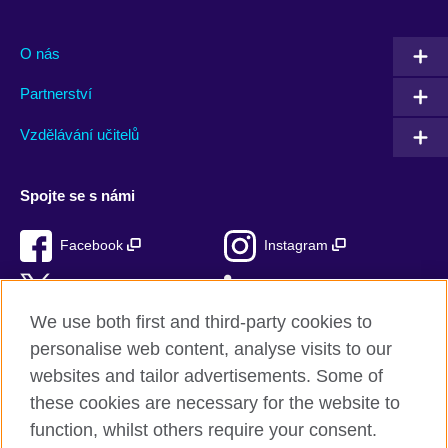
O nás
Partnerství
Vzdělávání učitelů
Spojte se s námi
Facebook
Instagram
Twitter
LinkedIn
We use both first and third-party cookies to
TikTok
personalise web content, analyse visits to our
websites and tailor advertisements. Some of
these cookies are necessary for the website to
function, whilst others require your consent.
British Council ve světě