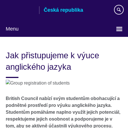
Skip
Česká republika
to
main
content
Menu
Zvolte
si
Jak přistupujeme k výuce
jazyk
anglického jazyka
British Council nabízí svým studentům obohacující a
podnětné prostředí pro výuku anglického jazyka.
Studentům pomáháme naplno využít jejich potenciál,
respektujeme jejich osobnost a podporujeme je v
tom, aby se aktivně účastnili výukového procesu.