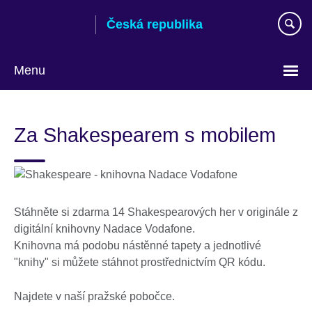
Skip
Česká republika
to
main
content
Menu
Zvolte
si
Za Shakespearem s mobilem
jazyk
Stáhněte si zdarma 14 Shakespearových her v originále z
digitální knihovny Nadace Vodafone.
Knihovna má podobu nástěnné tapety a jednotlivé
"knihy" si můžete stáhnot prostřednictvím QR kódu.
Najdete v naší pražské pobočce.