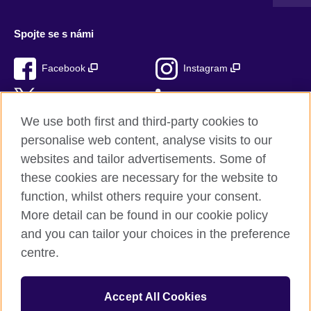
Spojte se s námi
Facebook
Instagram
Twitter
LinkedIn
We use both first and third-party cookies to
TikTok
personalise web content, analyse visits to our
websites and tailor advertisements. Some of
these cookies are necessary for the website to
function, whilst others require your consent.
British Council ve světě
More detail can be found in our cookie policy
Ochrana soukromí a podmínky používání stránek
and you can tailor your choices in the preference
Soubory cookie
centre.
Sitemap
Accept All Cookies
© 2026 British Council