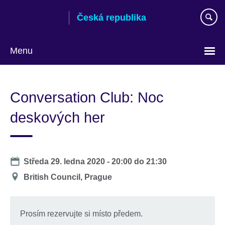
Skip
Česká republika
to
main
content
Menu
Zvolte
si
Conversation Club: Noc
jazyk
deskových her
Date
Středa 29. ledna 2020 -
20:00
do
21:30
Místo
British Council, Prague
konání
Prosím rezervujte si místo předem.