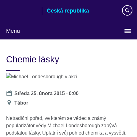
Skip
Česká republika
to
main
content
Menu
Zvolte
si
Chemie lásky
jazyk
Date
Středa 25. února 2015 - 0:00
Místo
Tábor
konání
Netradiční pořad, ve kterém se vědec a známý
popularizátor vědy Michael Londesborough zabývá
podstatou lásky. Uplatní svůj pohled chemika a vysvětlí,