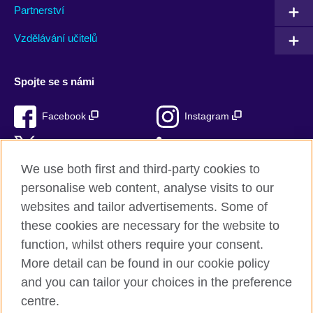
Partnerství
Vzdělávání učitelů
Spojte se s námi
Facebook
Instagram
Twitter
LinkedIn
We use both first and third-party cookies to
TikTok
personalise web content, analyse visits to our
websites and tailor advertisements. Some of
these cookies are necessary for the website to
function, whilst others require your consent.
British Council ve světě
More detail can be found in our cookie policy
Ochrana soukromí a podmínky používání stránek
and you can tailor your choices in the preference
Soubory cookie
centre.
Sitemap