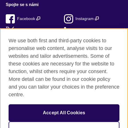
Spojte se s námi
Facebook
Instagram
Twitter
LinkedIn
We use both first and third-party cookies to
TikTok
personalise web content, analyse visits to our
websites and tailor advertisements. Some of
these cookies are necessary for the website to
function, whilst others require your consent.
British Council ve světě
More detail can be found in our cookie policy
Ochrana soukromí a podmínky používání stránek
and you can tailor your choices in the preference
Soubory cookie
centre.
Sitemap
Accept All Cookies
© 2026 British Council
Mezinárodní organizace Spojeného království pro kulturní
vztahy a příležitosti pro vzdělávání. Registrována jako charita č.