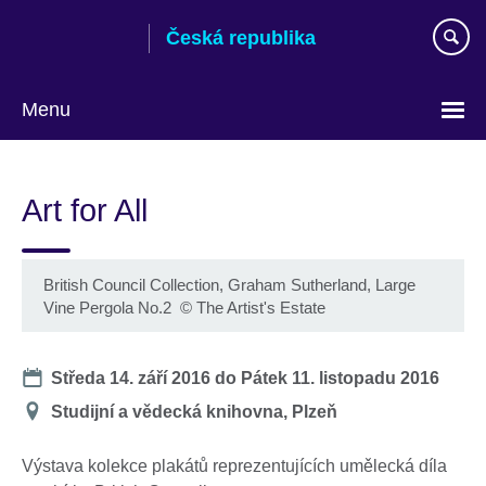
Skip
Česká republika
to
main
content
Menu
Zvolte
si
Art for All
jazyk
British Council Collection, Graham Sutherland, Large
Vine Pergola No.2
©
The Artist's Estate
Date
Středa 14. září 2016
do
Pátek 11. listopadu 2016
Místo
Studijní a vědecká knihovna, Plzeň
konání
Výstava kolekce plakátů reprezentujících umělecká díla