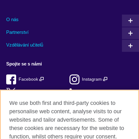
O nás
Partnerství
Vzdělávání učitelů
Spojte se s námi
Facebook
Instagram
Twitter
LinkedIn
We use both first and third-party cookies to
TikTok
personalise web content, analyse visits to our
websites and tailor advertisements. Some of
these cookies are necessary for the website to
function, whilst others require your consent.
British Council ve světě